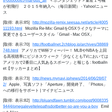
8-00000065-mai-bus_all
＜ホンダジェット＞量産１号機
が初飛行 ２０１５年納入へ （毎日新聞） - Yahoo!ニュー
ス
[取得: 表示:85]
http://mozilla-remix.seesaa.net/article/4005
11193.html
Mozilla Re-Mix: GmailをOSXライクなテーマに
変更できるユーザースタイル「Gmail - Mac OSX」
[取得: 表示:70]
http://footballnet.2chblog.jp/archives/38869
748.html
アメリカでW杯フィーバー！ MLBやNBAを上回
る高視聴率にビジネスウィーク「少なくともTVにおいては
アメリカで2番目に人気あるスポーツ」と報じる : footballn
et【サッカーまとめ】
[取得: 表示:73]
http://news.mynavi.jp/news/2014/06/28/07
2/
Apple、写真ソフト「Aperture」開発終了、「Photos」
への移行をサポート | マイナビニュース
[取得: 表示:82]
http://pluandfawn.tumblr.com/post/9008335
9444/omegaleveltelepathsdoitbetter-so-are-you-a-boy
Emil