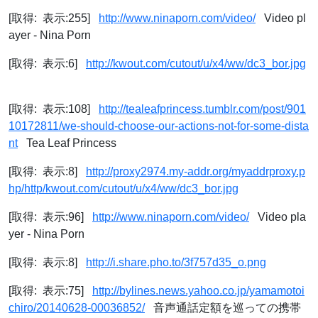
[取得: 表示:255]
http://www.ninaporn.com/video/
Video pl
ayer - Nina Porn
[取得: 表示:6]
http://kwout.com/cutout/u/x4/ww/dc3_bor.jpg
[取得: 表示:108]
http://tealeafprincess.tumblr.com/post/901
10172811/we-should-choose-our-actions-not-for-some-dista
nt
Tea Leaf Princess
[取得: 表示:8]
http://proxy2974.my-addr.org/myaddrproxy.p
hp/http/kwout.com/cutout/u/x4/ww/dc3_bor.jpg
[取得: 表示:96]
http://www.ninaporn.com/video/
Video pla
yer - Nina Porn
[取得: 表示:8]
http://i.share.pho.to/3f757d35_o.png
[取得: 表示:75]
http://bylines.news.yahoo.co.jp/yamamotoi
chiro/20140628-00036852/
音声通話定額を巡っての携帯