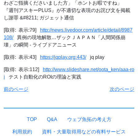
わざご指摘くださいました方」「ホントお暇ですね」
『週刊アスキーPLUS』が不適切な表現のお詫び文を掲載
し謝罪 &#8211; ガジェット通信
[取得: 表示:79]
http://news.livedoor.com/article/detail/8987
108/
異例の現地解散…ザックＪＡＰＡＮ「人間関係崩
壊」の瞬間 - ライブドアニュース
[取得: 表示:43]
https://jqplay.org:443/
jq play
[取得: 表示:112]
http://www.slideshare.net/oota_ken/aaa-ro
i
テスト自動化のROIの理論と実践
前のページ
次のページ
TOP
Q&A
ウェブ魚拓の考え方
利用規約
資料・大量取得用などの有料サービス