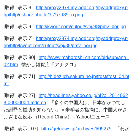
[取得: 表示:8]
http://proxy2974.my-addr.org/myaddrproxy.p
hp/http/i.share.pho.to/3f757d35_o.png
[取得: 表示:9]
http://kwout.com/cutout/s/bj/88/pmv_bor.jpg
[取得: 表示:7]
http://proxy2974.my-addr.org/myaddrproxy.p
hp/http/kwout.com/cutout/s/bj/88/pmv_bor.jpg
[取得: 表示:90]
http://www.maboroshi-ch.com/old/sun/ana_
02.htm
懐かし雑貨店「アナクロ」
[取得: 表示:71]
http://hidezilch.sakura.ne.jp/frost/frost_04.ht
ml
[取得: 表示:27]
http://headlines.yahoo.co.jp/hl?a=2014062
8-00000004-rcdc-cn
「多くの中国人は、日本がかつてし
た謝罪と援助を知らない」＝米学者の指摘に、中国人がさ
まざまな反応 （Record China） - Yahoo!ニュース
[取得: 表示:107]
http://getnews.jp/archives/609275
「わざ