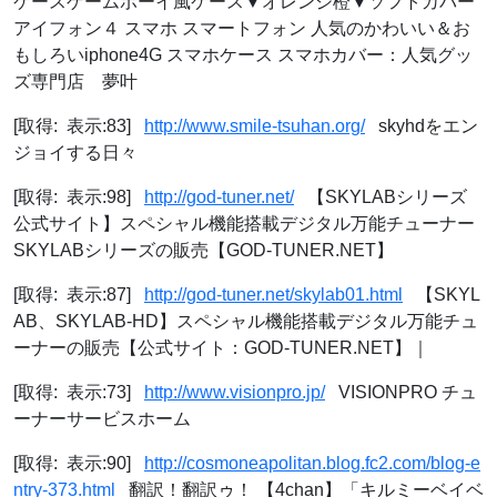
ケースゲームボーイ風ケース▼オレンジ橙▼ソフトカバー
アイフォン４ スマホ スマートフォン 人気のかわいい＆お
もしろいiphone4G スマホケース スマホカバー：人気グッ
ズ専門店 夢叶
[取得: 表示:83]
http://www.smile-tsuhan.org/
skyhdをエン
ジョイする日々
[取得: 表示:98]
http://god-tuner.net/
【SKYLABシリーズ
公式サイト】スペシャル機能搭載デジタル万能チューナー
SKYLABシリーズの販売【GOD-TUNER.NET】
[取得: 表示:87]
http://god-tuner.net/skylab01.html
【SKYL
AB、SKYLAB-HD】スペシャル機能搭載デジタル万能チュ
ーナーの販売【公式サイト：GOD-TUNER.NET】｜
[取得: 表示:73]
http://www.visionpro.jp/
VISIONPRO チュ
ーナーサービスホーム
[取得: 表示:90]
http://cosmoneapolitan.blog.fc2.com/blog-e
ntry-373.html
翻訳！翻訳ゥ！ 【4chan】「キルミーベイベ