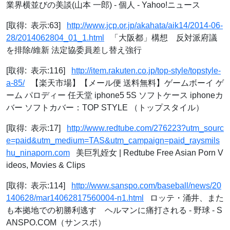
業界横並びの美談(山本 一郎) - 個人 - Yahoo!ニュース
[取得: 表示:63]
http://www.jcp.or.jp/akahata/aik14/2014-06-
28/2014062804_01_1.html
「大阪都」構想 反対派府議
を排除/維新 法定協委員差し替え強行
[取得: 表示:116]
http://item.rakuten.co.jp/top-style/topstyle-
a-85/
【楽天市場】【メール便 送料無料】ゲームボーイ ゲ
ーム パロディー 任天堂 iphone5 5S ソフトケース iphoneカ
バー ソフトカバー：TOP STYLE （トップスタイル）
[取得: 表示:17]
http://www.redtube.com/276223?utm_sourc
e=paid&utm_medium=TAS&utm_campaign=paid_raysmils
hu_ninaporn.com
美巨乳姪女 | Redtube Free Asian Porn V
ideos, Movies & Clips
[取得: 表示:114]
http://www.sanspo.com/baseball/news/20
140628/mar14062817560004-n1.html
ロッテ・涌井、また
も本拠地での初勝利逃す ヘルマンに痛打される - 野球 - S
ANSPO.COM（サンスポ）