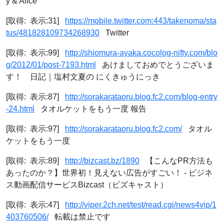
y & Alice
[取得: 表示:31]
https://mobile.twitter.com:443/takenoma/sta
tus/481828109734268930
Twitter
[取得: 表示:99]
http://shiomura-ayaka.cocolog-nifty.com/blo
g/2012/01/post-7193.html
あけましておめでとうございま
す！ 日記｜塩村文夏の にくきゅうにっき
[取得: 表示:87]
http://sorakarataoru.blog.fc2.com/blog-entry
-24.html
タオルケットをもう一度 報告
[取得: 表示:97]
http://sorakarataoru.blog.fc2.com/
タオル
ケットをもう一度
[取得: 表示:89]
http://bizcast.bz/1890
【こんなPR方法も
あったのか？】世界初！見えない広告がすごい！ - ビジネ
ス動画配信サービスBizcast（ビズキャスト）
[取得: 表示:47]
http://viper.2ch.net/test/read.cgi/news4vip/1
403760506/
転載は禁止です