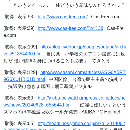
ー」というタイトル… 一体どういう意味なんだろうか…？
[取得: 表示:93]
http://www.cas-free.com/
Cas-Free.com
[取得: 表示:39]
http://www.cas-free.com/?p=138
Cas-Fre
e.com
[取得: 表示:109]
http://blog.livedoor.jp/googleyoutube/archi
ves/51854400.html
自民党「小学校のエアコン設置には反
対だ 強い精神を身につけることも必要」 : てきとう
[取得: 表示:129]
http://www.asahi.com/articles/ASG6X5RT
9G6XUHBI01D.html
中国閣僚、台湾で民主主義の洗礼？
抗議受け急きょ帰国：朝日新聞デジタル
[取得: 表示:80]
http://akiba-pc.watch.impress.co.jp/docs/ne
ws/news/20140628_655644.html
「妊婦に優しい」という
スマホ向け電磁波吸収シールが発売 - AKIBA PC Hotline!
[取得: 表示:65]
http://headlines.yahoo.co.jp/hl?a=2014062