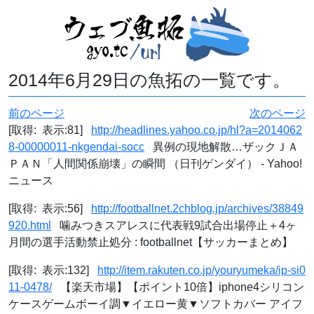
2014年6月29日の魚拓の一覧です。
前のページ
次のページ
[取得: 表示:81]
http://headlines.yahoo.co.jp/hl?a=2014062
8-00000011-nkgendai-socc
異例の現地解散…ザックＪＡ
ＰＡＮ「人間関係崩壊」の瞬間 （日刊ゲンダイ） - Yahoo!
ニュース
[取得: 表示:56]
http://footballnet.2chblog.jp/archives/38849
920.html
噛みつきスアレスに代表戦9試合出場停止＋4ヶ
月間の選手活動禁止処分 : footballnet【サッカーまとめ】
[取得: 表示:132]
http://item.rakuten.co.jp/youryumeka/ip-si0
11-0478/
【楽天市場】【ポイント10倍】iphone4シリコン
ケースゲームボーイ調▼イエロー黄▼ソフトカバー アイフ