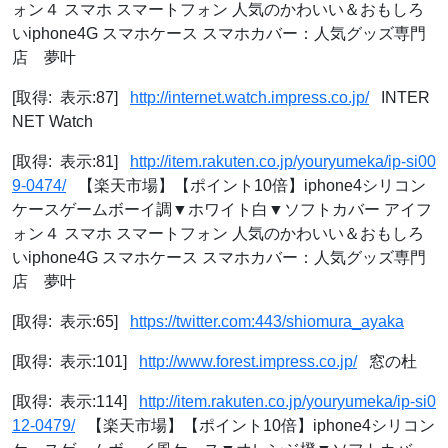
ォン４ スマホ スマートフォン 人気のかわいい＆おもしろ
いiphone4G スマホケース スマホカバー：人気グッズ専門
店 夢叶
[取得: 表示:87]
http://internet.watch.impress.co.jp/
INTER
NET Watch
[取得: 表示:81]
http://item.rakuten.co.jp/youryumeka/ip-si00
9-0474/
【楽天市場】【ポイント10倍】iphone4シリコン
ケースゲームボーイ調▼ホワイト白▼ソフトカバー アイフ
ォン４ スマホ スマートフォン 人気のかわいい＆おもしろ
いiphone4G スマホケース スマホカバー：人気グッズ専門
店 夢叶
[取得: 表示:65]
https://twitter.com:443/shiomura_ayaka
[取得: 表示:101]
http://www.forest.impress.co.jp/
窓の杜
[取得: 表示:114]
http://item.rakuten.co.jp/youryumeka/ip-si0
12-0479/
【楽天市場】【ポイント10倍】iphone4シリコン