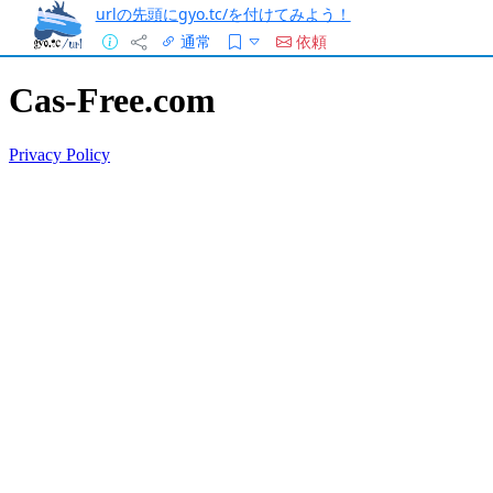
urlの先頭にgyo.tc/を付けてみよう！
通常
依頼