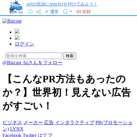
urlの先頭にgyo.tc/を付けてみよう！
通常
依頼