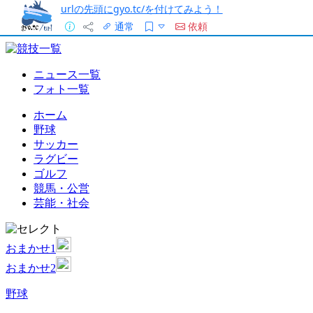
urlの先頭にgyo.tc/を付けてみよう！
通常
依頼