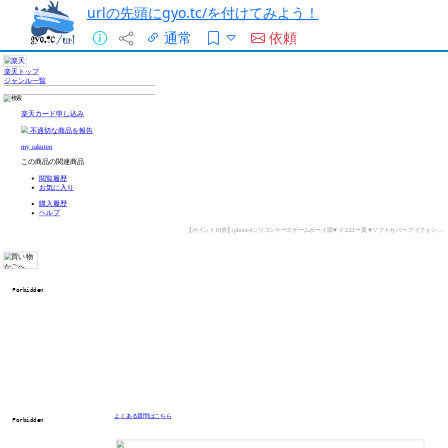
urlの先頭にgyo.tc/を付けてみよう！
通常
依頼