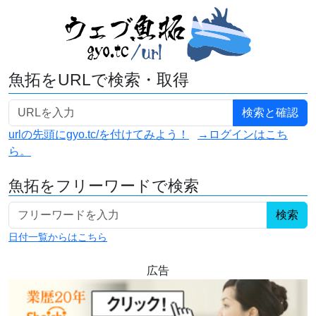
魚拓をURLで検索・取得
urlの先頭にgyo.tc/を付けてみよう！
→ログインはこち
ら。
魚拓をフリーワードで検索
検索
日付一覧からはこちら
広告