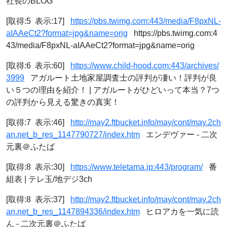
社長のBLOG
[取得:5 表示:17]
https://pbs.twimg.com:443/media/F8pxNL-
aIAAeCt2?format=jpg&name=orig
https://pbs.twimg.com:4
43/media/F8pxNL-aIAAeCt2?format=jpg&name=orig
[取得:6 表示:60]
https://www.child-hood.com:443/archives/
3999
アガルート土地家屋調査士の評判が凄い！評判が良
い５つの理由を紹介！ | アガルートがひどいって本当？7つ
の評判から見える驚きの真実！
[取得:7 表示:46]
http://may2.ftbucket.info/may/cont/may.2ch
an.net_b_res_1147790727/index.htm
エンデヴァー - 二次
元裏＠ふたば
[取得:8 表示:30]
https://www.teletama.jp:443/program/
番
組表 | テレ玉/地デジ3ch
[取得:8 表示:37]
http://may2.ftbucket.info/may/cont/may.2ch
an.net_b_res_1147894336/index.htm
ヒロアカを一気に読
ん - 二次元裏＠ふたば