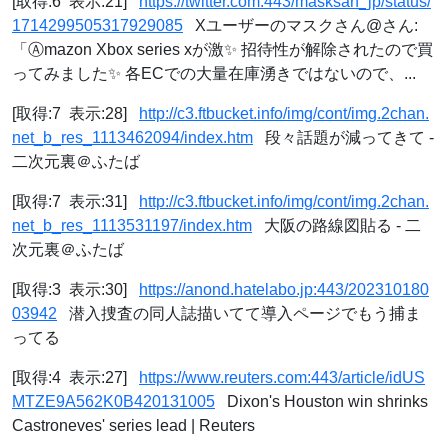
[取得:6 表示:21]
https://twitter.com:443/masksan_jp/status/
1714299505317929085
Xユーザーのマスクさん@‍さん:
「Ⓐmazon Xbox series xが激✨ 招待性が解除されたので買
ってみました✨ 各ECでの大量在庫湧きではないので、...
[取得:7 表示:28]
http://c3.ftbucket.info/img/cont/img.2chan.
net_b_res_1113462094/index.htm
段々話題が減ってきて -
二次元裏＠ふたば
[取得:7 表示:31]
http://c3.ftbucket.info/img/cont/img.2chan.
net_b_res_1113531197/index.htm
大阪の路線図貼る - 二
次元裏＠ふたば
[取得:3 表示:30]
https://anond.hatelabo.jp:443/202310180
03942
潜入捜査の同人誌描いてて導入ページでもう捕ま
ってる
[取得:4 表示:27]
https://www.reuters.com:443/article/idUS
MTZE9A562K0B420131005
Dixon's Houston win shrinks
Castroneves' series lead | Reuters