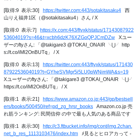
[取得:9 表示:30]
https://twitter.com:443/sotakitasaku4
西
山りえ福井1区（@sotakitasaku4）さん / X
[取得:0 表示:7]
https://x.com:443/ftyxk/status/17143087922
53604019?s=46&t=xcbh6dzK76XZGoQPJCmDZw
Xユー
ザーのftyさん: 「@takigare3 @TOKAI_ONAIR ╰⋃╯ http
s://t.co/iMl2OnBUTq」 / X
[取得:0 表示:13]
https://twitter.com:443/ftyxk/status/171430
8792253604019?t=GYheSVMgr5i5LU0pWNimWA&s=19
Xユーザーのftyさん: 「@takigare3 @TOKAI_ONAIR ╰⋃╯
https://t.co/iMl2OnBUTq」 / X
[取得:1 表示:21]
https://www.amazon.co.jp:443/gp/bestsell
ers/books/500450/ref=pd_zg_hrsr_books
Amazon.co.jp 売
れ筋ランキング: 民間信仰 の中で最も人気のある商品です
[取得:1 表示:30]
http://c3.ftbucket.info/img/cont/img.2chan.
net_b_res_1113103476/index.htm
ﾒ見るとヒロアカって -