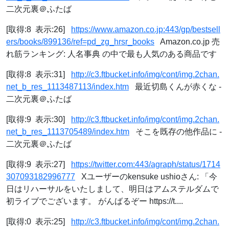
二次元裏＠ふたば
[取得:8 表示:26]
https://www.amazon.co.jp:443/gp/bestsell
ers/books/899136/ref=pd_zg_hrsr_books
Amazon.co.jp 売
れ筋ランキング: 人名事典 の中で最も人気のある商品です
[取得:8 表示:31]
http://c3.ftbucket.info/img/cont/img.2chan.
net_b_res_1113487113/index.htm
最近切島くんが赤くな -
二次元裏＠ふたば
[取得:9 表示:30]
http://c3.ftbucket.info/img/cont/img.2chan.
net_b_res_1113705489/index.htm
そこを既存の他作品に -
二次元裏＠ふたば
[取得:9 表示:27]
https://twitter.com:443/agraph/status/1714
307093182996777
Xユーザーのkensuke ushioさん: 「今
日はリハーサルをいたしまして、明日はアムステルダムで
初ライブでございます。 がんばるぞー https://t....
[取得:0 表示:25]
http://c3.ftbucket.info/img/cont/img.2chan.