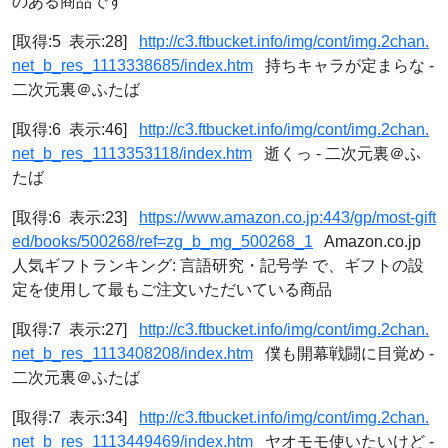
のある商品です
[取得:5 表示:28]
http://c3.ftbucket.info/img/cont/img.2chan.
net_b_res_1113338685/index.htm
持ちキャラが定まらな -
二次元裏＠ふたば
[取得:6 表示:46]
http://c3.ftbucket.info/img/cont/img.2chan.
net_b_res_1113353118/index.htm
逝くっ - 二次元裏＠ふ
たば
[取得:6 表示:23]
https://www.amazon.co.jp:443/gp/most-gift
ed/books/500268/ref=zg_b_mg_500268_1
Amazon.co.jp
人気ギフトランキング: 言語研究・記号学 で、ギフトの設
定を使用して最もご注文いただいている商品
[取得:7 表示:27]
http://c3.ftbucket.info/img/cont/img.2chan.
net_b_res_1113408208/index.htm
僕も開幕戦闘に目覚め -
二次元裏＠ふたば
[取得:7 表示:34]
http://c3.ftbucket.info/img/cont/img.2chan.
net_b_res_1113449469/index.htm
ヤオモモ使いたいけど -