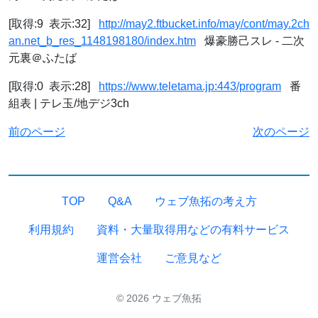
[取得:9 表示:32]
http://may2.ftbucket.info/may/cont/may.2ch
an.net_b_res_1148198180/index.htm
爆豪勝己スレ - 二次
元裏＠ふたば
[取得:0 表示:28]
https://www.teletama.jp:443/program
番
組表 | テレ玉/地デジ3ch
前のページ
次のページ
TOP
Q&A
ウェブ魚拓の考え方
利用規約
資料・大量取得用などの有料サービス
運営会社
ご意見など
© 2026 ウェブ魚拓