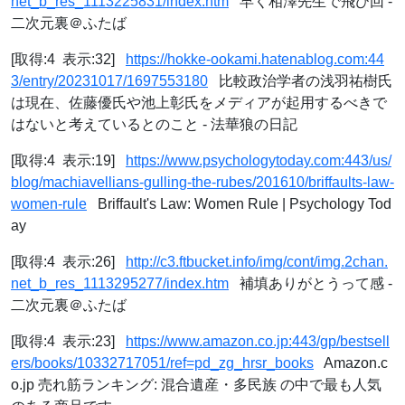
net_b_res_1113225831/index.htm
早く相澤先生で飛び回 -
二次元裏＠ふたば
[取得:4 表示:32]
https://hokke-ookami.hatenablog.com:44
3/entry/20231017/1697553180
比較政治学者の浅羽祐樹氏
は現在、佐藤優氏や池上彰氏をメディアが起用するべきで
はないと考えているとのこと - 法華狼の日記
[取得:4 表示:19]
https://www.psychologytoday.com:443/us/
blog/machiavellians-gulling-the-rubes/201610/briffaults-law-
women-rule
Briffault's Law: Women Rule | Psychology Tod
ay
[取得:4 表示:26]
http://c3.ftbucket.info/img/cont/img.2chan.
net_b_res_1113295277/index.htm
補填ありがとうって感 -
二次元裏＠ふたば
[取得:4 表示:23]
https://www.amazon.co.jp:443/gp/bestsell
ers/books/10332717051/ref=pd_zg_hrsr_books
Amazon.c
o.jp 売れ筋ランキング: 混合遺産・多民族 の中で最も人気