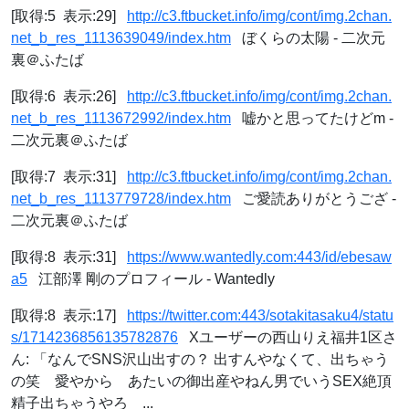
[取得:5 表示:29]
http://c3.ftbucket.info/img/cont/img.2chan.
net_b_res_1113639049/index.htm
ぼくらの太陽 - 二次元
裏＠ふたば
[取得:6 表示:26]
http://c3.ftbucket.info/img/cont/img.2chan.
net_b_res_1113672992/index.htm
嘘かと思ってたけどm -
二次元裏＠ふたば
[取得:7 表示:31]
http://c3.ftbucket.info/img/cont/img.2chan.
net_b_res_1113779728/index.htm
ご愛読ありがとうござ -
二次元裏＠ふたば
[取得:8 表示:31]
https://www.wantedly.com:443/id/ebesaw
a5
江部澤 剛のプロフィール - Wantedly
[取得:8 表示:17]
https://twitter.com:443/sotakitasaku4/statu
s/1714236856135782876
Xユーザーの西山りえ福井1区さ
ん: 「なんでSNS沢山出すの？ 出すんやなくて、出ちゃう
の笑 愛やから あたいの御出産やねん男でいうSEX絶頂
精子出ちゃうやろ ...