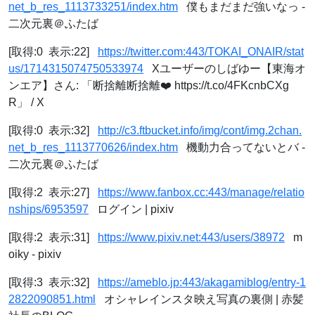
net_b_res_1113733251/index.htm
僕もまだまだ強いなっ -
二次元裏＠ふたば
[取得:0 表示:22]
https://twitter.com:443/TOKAI_ONAIR/stat
us/1714315074750533974
Xユーザーのしばゆー【東海オ
ンエア】さん: 「断捨離断捨離❤️ https://t.co/4FKcnbCXg
R」 / X
[取得:0 表示:32]
http://c3.ftbucket.info/img/cont/img.2chan.
net_b_res_1113770626/index.htm
機動力合ってないとバ -
二次元裏＠ふたば
[取得:2 表示:27]
https://www.fanbox.cc:443/manage/relatio
nships/6953597
ログイン | pixiv
[取得:2 表示:31]
https://www.pixiv.net:443/users/38972
m
oiky - pixiv
[取得:3 表示:32]
https://ameblo.jp:443/akagamiblog/entry-1
2822090851.html
オシャレインスタ映え写真の裏側 | 赤髪