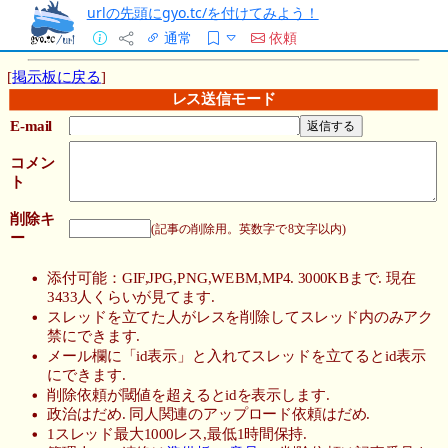
urlの先頭にgyo.tc/を付けてみよう！
通常
依頼