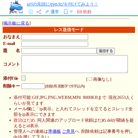
urlの先頭にgyo.tc/を付けてみよう！
通常
依頼