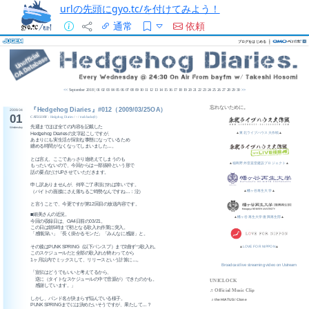
urlの先頭にgyo.tc/を付けてみよう！
通常
依頼