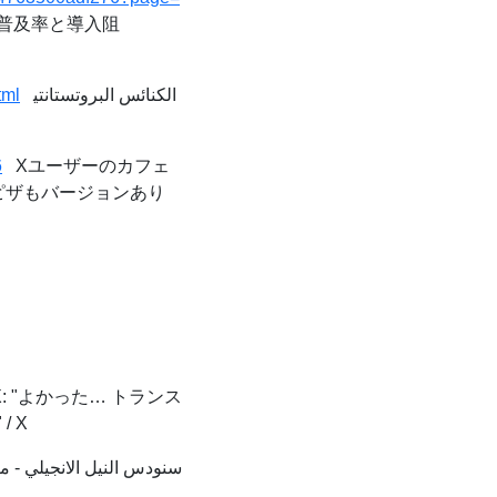
普及率と導入阻
tml
الكنائس البروتستانتي
6
Xユーザーのカフェ
！ ピザもバージョンあり
on X: "よかった… トランス
 X