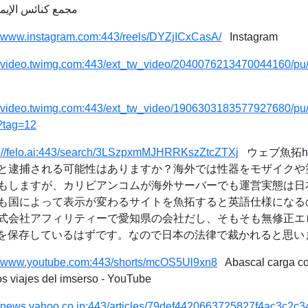
ن الإنجيلي بمصر 2024
//www.instagram.com:443/reels/DYZjICxCasA/
Instagram
://video.twimg.com:443/ext_tw_video/2040076213470044160/pu
://video.twimg.com:443/ext_tw_video/1906303183577927680/pu
?tag=12
s://felo.ai:443/search/3LSzpxmMJHRRKszZtcZTXj
ウェブ魚拓http
と逮捕される可能性はありますか？海外では性器をモザイクや
もしますが、カリビアンコムが海外サーバーでも運営実態は日
も国によって表示が変わるサイトを魚拓すると英語仕様になる
式会社アフィリティーで愛知県の会社だし、そもそも無修正エ
スを保存しているはずです。なので日本の法律で裁かれると思い
://www.youtube.com:443/shorts/mcOS5Ul9xn8
Abascal carga co
os viajes del imserso - YouTube
://news.yahoo.co.jp:443/articles/79def4420663725827f4ac3c2