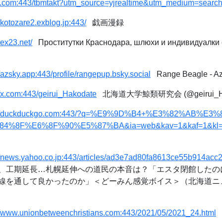
/x.com:443/tbmtakt?utm_source=yjrealtime&utm_medium=searc
//kotozare2.exblog.jp:443/
戯画漫録
sex23.net/
Проститутки Краснодара, шлюхи и индивидуалки с
//azsky.app:443/profile/rangepup.bsky.social
Range Beagle - A
//x.com:443/geirui_Hakodate
北海道大学鯨類研究会 (@geirui_Hako
s://duckduckgo.com:443/?q=%E9%9D%B4+%E3%82%AB%E
%8F%E6%8F%90%E5%87%BA&ia=web&kav=1&kaf=1&kl=j
://news.yahoo.co.jp:443/articles/ad3e7ad80fa8613ce55b914ac
、工期延長…札幌延伸への道民の本音は？「エスタ閉館したの
を通して良かったのか」＜どーみん感覚ボイス＞（北海道ニュースU
//www.unionbetweenchristians.com:443/2021/05/2021_24.html
كنائس بروتستانتية اخري