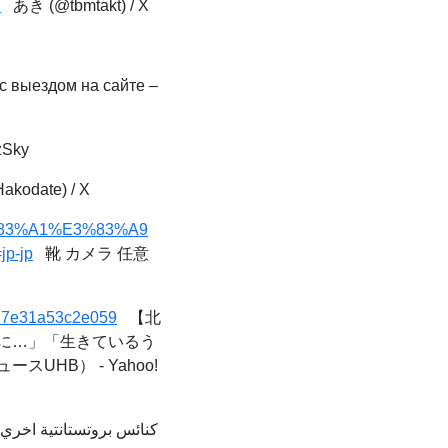
h
あき (@tbmtakt) / X
 выездом на сайте –
zSky
date) / X
3%83%A1%E3%83%A9
p-jp
靴 カメラ 任意
c27e31a53c2e059
【北
に…」「生きているう
HB） - Yahoo!