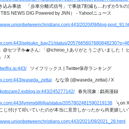
き込み事故 「歩車分離式信号」で事故7割減も…わずか5％の
 NEWS DIG Powered by JNN） - Yahoo!ニュース
//www.unionbetweenchristians.com:443/2020/09/blog-post_91.h
://x.com:443/setsuko_bay21/status/2057665607680848230?s=4
@セツ子☕️🫖さん: 「@ichiroo_t ありがとうございました
/ X
/twiflix.jp:443/
ツイフリックス | Twitter保存ランキング
//x.com:443/waseda_zettai
なな浪 (@waseda_zettai) / X
//kotozare2.exblog.jp:443/245277142/
春先現象 : 戯画漫録
//x.com:443/lvmmxblllillja/status/2057802481590219138
´•̥̥̥ 
じ付けて叩いていたのが本当に見苦しかったから尚更嬉しい" /
//www.unionbetweenchristians.com:443/2021/09/2021_28.html
سنودس النيل الانجيلي - م