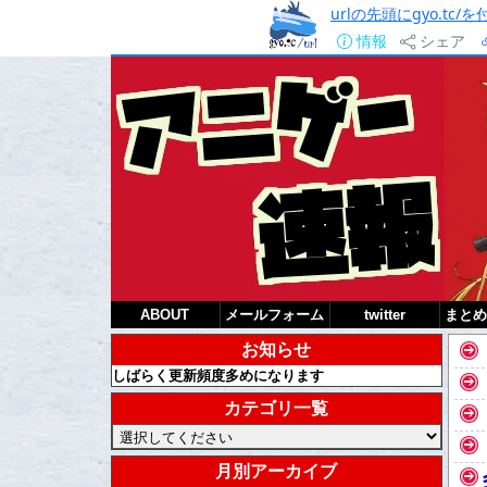
urlの先頭にgyo.tc
情報
シェア