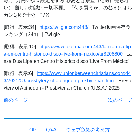
毎月1万円の積立設定をする ⑤あとは放置（絶対に売らな
い） 難しい知識は一切不要。 「何を買うか」の答えはオル
カン1択で十分。" / X
[取得: 表示:34]
https://twiigle.com:443/
Twitter動画保存ラ
ンキング（24h） | Twiigle
[取得: 表示:10]
https://www.reforma.com:443/lanza-dua-lip
a-en-centro-historico-disco-live-from-mexico/ar3208800
La
nza Dua Lipa en Centro Histórico disco 'Live From México'
[取得: 表示:6]
https://www.unionbetweenchristians.com:44
3/2025/03/presbytery-of-abingdon-presbyterian.html
Presb
ytery of Abingdon - Presbyterian Church (U.S.A.) 2025
前のページ
次のページ
TOP
Q&A
ウェブ魚拓の考え方