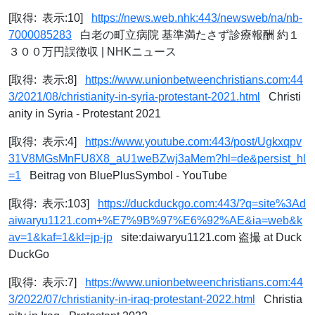
[取得: 表示:10]
https://news.web.nhk:443/newsweb/na/nb-
7000085283
白老の町立病院 基準満たさず診療報酬 約１
３００万円誤徴収 | NHKニュース
[取得: 表示:8]
https://www.unionbetweenchristians.com:44
3/2021/08/christianity-in-syria-protestant-2021.html
Christi
anity in Syria - Protestant 2021
[取得: 表示:4]
https://www.youtube.com:443/post/Ugkxqpv
31V8MGsMnFU8X8_aU1weBZwj3aMem?hl=de&persist_hl
=1
Beitrag von BluePlusSymbol - YouTube
[取得: 表示:103]
https://duckduckgo.com:443/?q=site%3Ad
aiwaryu1121.com+%E7%9B%97%E6%92%AE&ia=web&k
av=1&kaf=1&kl=jp-jp
site:daiwaryu1121.com 盗撮 at Duck
DuckGo
[取得: 表示:7]
https://www.unionbetweenchristians.com:44
3/2022/07/christianity-in-iraq-protestant-2022.html
Christia