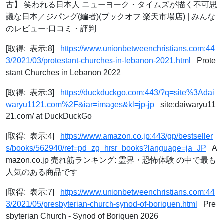
古】 笑われる日本人 ニューヨーク・タイムズが描く不可思
議な日本／ジパング(編者)(ブックオフ 楽天市場店) | みんな
のレビュー·口コミ・評判
[取得: 表示:8]
https://www.unionbetweenchristians.com:44
3/2021/03/protestant-churches-in-lebanon-2021.html
Prote
stant Churches in Lebanon 2022
[取得: 表示:3]
https://duckduckgo.com:443/?q=site%3Adai
waryu1121.com%2F&iar=images&kl=jp-jp
site:daiwaryu11
21.com/ at DuckDuckGo
[取得: 表示:4]
https://www.amazon.co.jp:443/gp/bestseller
s/books/562940/ref=pd_zg_hrsr_books?language=ja_JP
A
mazon.co.jp 売れ筋ランキング: 霊界・恐怖体験 の中で最も
人気のある商品です
[取得: 表示:7]
https://www.unionbetweenchristians.com:44
3/2021/05/presbyterian-church-synod-of-boriquen.html
Pre
sbyterian Church - Synod of Boriquen 2026