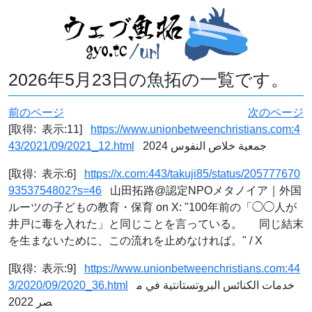
2026年5月23日の魚拓の一覧です。
前のページ
次のページ
[取得: 表示:11]
https://www.unionbetweenchristians.com:4
43/2021/09/2021_12.html
جمعية خلاص النفوس 2024
[取得: 表示:6]
https://x.com:443/takuji85/status/205777670
9353754802?s=46
山田拓路@認定NPOメタノイア｜外国
ルーツの子どもの教育・保育 on X: "100年前の「◯◯人が
井戸に毒を入れた」と同じことを言っている。 同じ結末
を生まないために、この流れを止めなければ。" / X
[取得: 表示:9]
https://www.unionbetweenchristians.com:44
3/2020/09/2020_36.html
خدمات الكنائس البروتستانتية في م
صر 2022