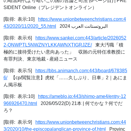
の暗黒時代より暗いこの国の言論と司法 (6ページ目) | PRE
SIDENT Online（プレジデントオンライン）
[取得: 表示:10]
https://www.unionbetweenchristians.com:4
43/2020/11/2020_55.html
البروتستانت العرب 2024
[取得: 表示:6]
https://www.sankei.com:443/article/2026052
2-QNWPTL5NWZNYLKKAWNXTIGRJZE/
東大汚職「積
極的に接待受けたい意向あった」 収賄の元特任准教授に
有罪判決、東京地裁 - 産経ニュース
[取得: 表示:5]
https://bbs.animanch.com:443/board/678385
6/
【cp/閲覧注意】虎杖「……久しぶり、日車」2｜あにま
ん掲示板
[取得: 表示:10]
https://ameblo.jp:443/shimo-ame4/entry-12
966926470.html
2026/05/22(D) 21本 | 何でかな？何でだ
ろ？
[取得: 表示:9]
https://www.unionbetweenchristians.com:44
3/2020/10/the-episcopalanglican-province-of.html
Provinc