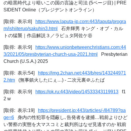
の暗黒時代より暗いこの国の言論と司法 (5ページ目) | PRE
SIDENT Online（プレジデントオンライン）
[取得: 表示:8]
https://www.laputa-jp.com:443/laputa/progra
m/ishiiteruo/sakuhin3.html
石井輝男 キング・オブ・カル
トの猛襲｜作品解説３／ラピュタ阿佐ケ谷
[取得: 表示:9]
https://www.unionbetweenchristians.com:44
3/2021/05/presbyterian-church-usa-2021.html
Presbyterian
Church (U.S.A.) 2025
[取得: 表示:54]
https://img.2chan.net:443/b/res/143244971
2.htm
(無事鎮火したにぇ…) - 二次元裏＠ふたば
[取得: 表示:9]
https://ok.ru:443/video/14533343119913
f1
2 w
[取得: 表示:19]
https://president.jp:443/articles/-/84789?pa
ge=6
身内の性犯罪を隠蔽し､告発者を逮捕…戦前よりひど
い警察の実態を大マスコミと裁判所はなぜ見逃すのか 戦前