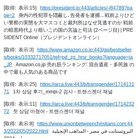
[取得: 表示:15]
https://president.jp:443/articles/-/84789?pa
ge=2
身内の性犯罪を隠蔽し､告発者を逮捕…戦前よりひど
い警察の実態を大マスコミと裁判所はなぜ見逃すのか 戦前
の暗黒時代より暗いこの国の言論と司法 (2ページ目) | PRE
SIDENT Online（プレジデントオンライン）
[取得: 表示:3]
https://www.amazon.co.jp:443/gp/bestseller
s/books/10332717051/ref=pd_zg_hrsr_books?language=ja
_JP
Amazon.co.jp 売れ筋ランキング: 混合遺産・多民族 の
中で最も人気のある商品です
[取得: 表示:25]
https://arca.live:443/b/transgender/1714131
71
1차 상담 후기_mmpi-2 검사 - 트랜스젠더 채널
[取得: 表示:11]
https://arca.live:443/b/transgender/1714232
72
첫 상담 마쳤어 - 트랜스젠더 채널
[取得: 表示:8]
https://www.unionbetweenchristians.com:44
3/2022/05/2022.html
البروتستانت في مصر - المذاهب الإنجيلية