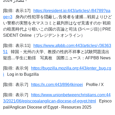
- مصادر 2024
[取得: 表示:17]
https://president.jp:443/articles/-/84789?pa
ge=3
身内の性犯罪を隠蔽し､告発者を逮捕…戦前よりひど
い警察の実態を大マスコミと裁判所はなぜ見逃すのか 戦前
の暗黒時代より暗いこの国の言論と司法 (3ページ目) | PRE
SIDENT Online（プレジデントオンライン）
[取得: 表示:11]
https://www.afpbb.com:443/articles/-/36363
51
韓国・光州の大学、教授の性的不祥事と試験問題流出
疑惑…学生に動揺 写真枚 国際ニュース：AFPBB News
[取得: 表示:9]
https://bugzilla.mozilla.org:443/enter_bug.cg
i
Log in to Bugzilla
[取得: 表示:7]
https://x.com:443/8964kinpei
Profile / X
[取得: 表示:7]
https://www.unionbetweenchristians.com:44
3/2021/06/episcopalanglican-diocese-of-egypt.html
Episco
pal/Anglican Diocese of Egypt - Resources 2025