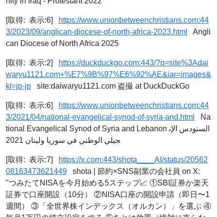
nity in Iraq - Protestant 2022
[取得: 表示:6]
https://www.unionbetweenchristians.com:44
3/2023/09/anglican-diocese-of-north-africa-2023.html
Angli
can Diocese of North Africa 2025
[取得: 表示:2]
https://duckduckgo.com:443/?q=site%3Adai
waryu1121.com+%E7%9B%97%E6%92%AE&iar=images&
kl=jp-jp
site:daiwaryu1121.com 盗撮 at DuckDuckGo
[取得: 表示:6]
https://www.unionbetweenchristians.com:44
3/2021/04/national-evangelical-synod-of-syria-and.html
Na
tional Evangelical Synod of Syria and Lebanon السنودس الإن
جيلي الوطني في سوريا ولبنان 2021
[取得: 表示:7]
https://x.com:443/shota____AI/status/20562
08163473621449
shota | 節約×SNS副業の会社員 on X:
"つみたてNISAを今月始める5ステップ📈 ①SBI証券か楽天
証券で口座開設（10分） ②NISA口座の開設申請（即日〜1
週間） ③「全世界株インデックス（オルカン）」を選ぶ ④