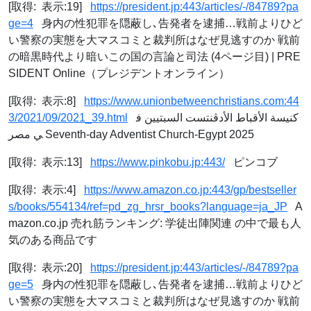
[取得: 表示:19]
https://president.jp:443/articles/-/84789?pa
ge=4
身内の性犯罪を隠蔽し､告発者を逮捕…戦前よりひど
い警察の実態を大マスコミと裁判所はなぜ見逃すのか 戦前
の暗黒時代より暗いこの国の言論と司法 (4ページ目) | PRE
SIDENT Online（プレジデントオンライン）
[取得: 表示:8]
https://www.unionbetweenchristians.com:44
3/2021/09/2021_39.html
كنيسة الأقباط الأدڤنتست السبتيين ف
ي مصر Seventh-day Adventist Church-Egypt 2025
[取得: 表示:13]
https://www.pinkobu.jp:443/
ピンコブ
[取得: 表示:4]
https://www.amazon.co.jp:443/gp/bestseller
s/books/554134/ref=pd_zg_hrsr_books?language=ja_JP
A
mazon.co.jp 売れ筋ランキング: 学徒出陣関連 の中で最も人
気のある商品です
[取得: 表示:20]
https://president.jp:443/articles/-/84789?pa
ge=5
身内の性犯罪を隠蔽し､告発者を逮捕…戦前よりひど
い警察の実態を大マスコミと裁判所はなぜ見逃すのか 戦前