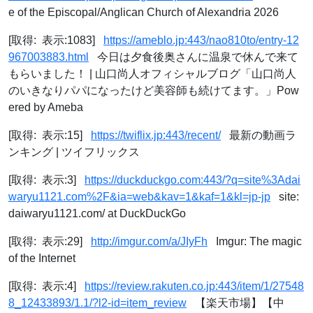
e of the Episcopal/Anglican Church of Alexandria 2026
[取得: 表示:1083]
https://ameblo.jp:443/nao810to/entry-12
967003883.html
今日は夕食後奥さんに温泉で休んで来て
もらいました！ | 山口尚人オフィシャルブログ「山口尚人
のいきなりパパになったけど美容師も続けてます。」Pow
ered by Ameba
[取得: 表示:15]
https://twiflix.jp:443/recent/
最新の動画ラ
ンキング | ツイフリックス
[取得: 表示:3]
https://duckduckgo.com:443/?q=site%3Adai
waryu1121.com%2F&ia=web&kav=1&kaf=1&kl=jp-jp
site:
daiwaryu1121.com/ at DuckDuckGo
[取得: 表示:29]
http://imgur.com/a/JIyFh
Imgur: The magic
of the Internet
[取得: 表示:4]
https://review.rakuten.co.jp:443/item/1/27548
8_12433893/1.1/?l2-id=item_review
【楽天市場】【中