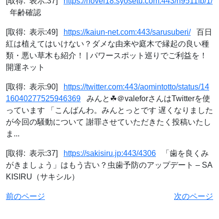
[取得: 表示:37]
https://novel18.syosetu.com:443/n9511fb/1/
年齢確認
[取得: 表示:49]
https://kaiun-net.com:443/sarusuberi/
百日
紅は植えてはいけない？ダメな由来や庭木で縁起の良い種
類・悪い草木も紹介！ | パワースポット巡りでご利益を！
開運ネット
[取得: 表示:90]
https://twitter.com:443/aomintotto/status/14
16040277525946369
みんと☘＠valeforさんはTwitterを使
っています 「こんばんわ。みんとっとです 遅くなりました
が今回の騒動について 謝罪させていただきたく投稿いたし
ま...
[取得: 表示:37]
https://sakisiru.jp:443/4306
「歯を良くみ
がきましょう」はもう古い？虫歯予防のアップデート – SA
KISIRU（サキシル）
前のページ
次のページ