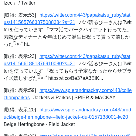
lzec」 / Twitter
[取得: 表示:53]
https://twitter.com:443/papakatsu_ruby/stat
us/1415657663875088384?s=21
パパ活るびーさんはTwit
terを使っています 「ママ活でパークハイアット行ってた。
素敵なディナーと今年はじめて誕生日祝って貰って嬉しか
ったྀིྀི✧‧˚ ht...
[取得: 表示:23]
https://twitter.com:443/papakatsu_ruby/stat
us/1415661881876910080?s=21
パパ活るびーさんはTwit
terを使っています 「祝ってもらう予定なかったからサプラ
イズ嬉しすぎたྀིྀི✧‧˚ https://t.co/Be37aA3EiK...
[取得: 表示:59]
https://www.spierandmackay.com:443/colle
ction/parkas
Jackets & Parkas | SPIER & MACKAY
[取得: 表示:20]
https://www.spierandmackay.com:443/prod
uct/beige-herringbone---field-jacket--du-0157138001-fw20
Beige Herringbone - Field Jacket