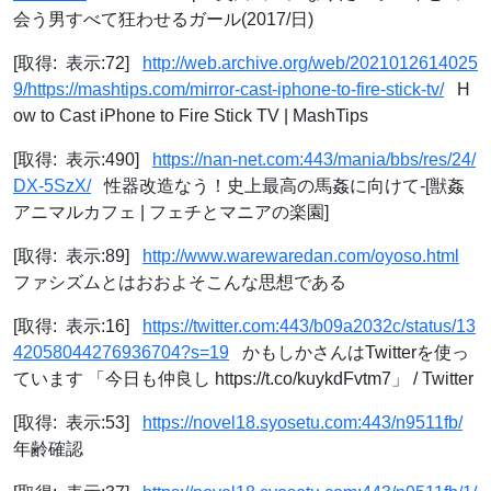
会う男すべて狂わせるガール(2017/日)
[取得: 表示:72]
http://web.archive.org/web/2021012614025
9/https://mashtips.com/mirror-cast-iphone-to-fire-stick-tv/
H
ow to Cast iPhone to Fire Stick TV | MashTips
[取得: 表示:490]
https://nan-net.com:443/mania/bbs/res/24/
DX-5SzX/
性器改造なう！史上最高の馬姦に向けて-[獣姦
アニマルカフェ | フェチとマニアの楽園]
[取得: 表示:89]
http://www.warewaredan.com/oyoso.html
ファシズムとはおおよそこんな思想である
[取得: 表示:16]
https://twitter.com:443/b09a2032c/status/13
42058044276936704?s=19
かもしかさんはTwitterを使っ
ています 「今日も仲良し https://t.co/kuykdFvtm7」 / Twitter
[取得: 表示:53]
https://novel18.syosetu.com:443/n9511fb/
年齢確認