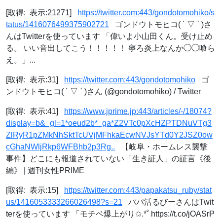
[取得: 表示:21271]
https://twitter.com:443/gondotomohiko/s
tatus/1416076499375902721
ゴンドウトモヒコ( ´ ▽ ` )さ
んはTwitterを使っています 「偉いよ小山田くん。受け止め
る。 いい音出してこう！！！！！ 寧ろ炎上なんか◯◯喰ら
え。」...
[取得: 表示:31]
https://twitter.com:443/gondotomohiko
ゴ
ンドウトモヒコ( ´ ▽ ` )さん (@gondotomohiko) / Twitter
[取得: 表示:41]
https://www.jprime.jp:443/articles/-/18074?
display=b&_gl=1*oeud2b*_ga*Z2VTc0pXcHZPTDNuVTg3
ZlRyR1pZMkNhSktTcUVjMFhkaEcwNVJsYTd0Y2JSZ0ow
cGhaNWljRkp6WFBhb2p3Rg..
【岐阜・ホームレス襲撃
事件】どこにも報道されていない「生き証人」の証言《後
編》 | 週刊女性PRIME
[取得: 表示:15]
https://twitter.com:443/papakatsu_ruby/stat
us/1416053333266026498?s=21
パパ活るびーさんはTwit
terを使っています 「モチベ爆上がり✩.*˚ https://t.co/jOASrP