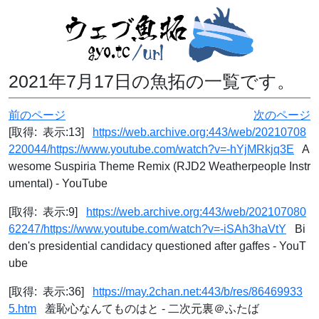
2021年7月17日の魚拓の一覧です。
前のページ
次のページ
[取得: 表示:13]
https://web.archive.org:443/web/20210708
220044/https://www.youtube.com/watch?v=-hYjMRkjq3E
A
wesome Suspiria Theme Remix (RJD2 Weatherpeople Instr
umental) - YouTube
[取得: 表示:9]
https://web.archive.org:443/web/202107080
62247/https://www.youtube.com/watch?v=-iSAh3haVtY
Bi
den's presidential candidacy questioned after gaffes - YouT
ube
[取得: 表示:36]
https://may.2chan.net:443/b/res/86469933
5.htm
羞恥心なんてものはと - 二次元裏＠ふたば