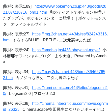
[取得: 表示:189]
https://www.pokemon.co.jp:443/goods/20
21/07/210716_ph01.html
和のテイストでポケモンを描い
たグッズが、ポケモンセンターに登場！｜ポケットモンス
ターオフィシャルサイト
[取得: 表示:27]
https://img.2chan.net:443/b/res/824243316.
htm
そろそろBLUE REFLE - 二次元裏＠ふたば
[取得: 表示:24]
https://ameblo.jp:443/kobayashi-maya/
小
林麻耶オフィシャルブログ「まや★道」Powered by Ameb
a
[取得: 表示:34]
https://may.2chan.net:443/b/res/86465765
2.htm
カノジョも彼女 - 二次元裏＠ふたば
[取得: 表示:41]
https://zumi-semi.com:443/letter/blogsemi2-
0/
blogsemi2.0 | ブロゼミ2.0
[取得: 表示:38]
http://cinema.intercritique.com/movie.cgi?m
id=26323
CinemaScape/奥田民生になりたいボーイと出