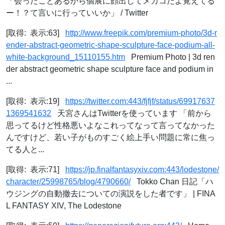
「会ったことあるから個展に顔出してメカコだよ覚えてる
ー！？て言いに行っていいか」 / Twitter
[取得: 表示:63]
http://www.freepik.com/premium-photo/3d-r
ender-abstract-geometric-shape-sculpture-face-podium-all-
white-background_15110155.htm
Premium Photo | 3d ren
der abstract geometric shape sculpture face and podium in
...
[取得: 表示:19]
https://twitter.com:443/fjfjf/status/69917637
1369541632
天宮さんはTwitterを使っています 「前から
思ってるけど性格悪いよなこれってなって言ってなかった
んですけど、若い子がものすごく絵上手い問題に常に焦っ
てる人と...
[取得: 表示:71]
https://jp.finalfantasyxiv.com:443/lodestone/
character/25998765/blog/4790660/
Tokko Chan 日記「ハ
ウジングの自動撤去についての演説をした者です」 | FINA
L FANTASY XIV, The Lodestone