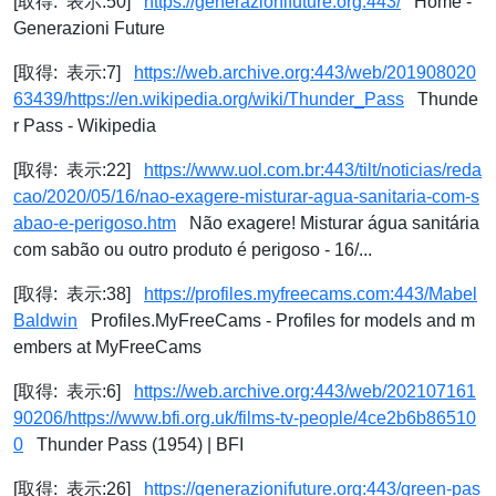
[取得: 表示:50]
https://generazionifuture.org:443/
Home -
Generazioni Future
[取得: 表示:7]
https://web.archive.org:443/web/201908020
63439/https://en.wikipedia.org/wiki/Thunder_Pass
Thunde
r Pass - Wikipedia
[取得: 表示:22]
https://www.uol.com.br:443/tilt/noticias/reda
cao/2020/05/16/nao-exagere-misturar-agua-sanitaria-com-s
abao-e-perigoso.htm
Não exagere! Misturar água sanitária
com sabão ou outro produto é perigoso - 16/...
[取得: 表示:38]
https://profiles.myfreecams.com:443/Mabel
Baldwin
Profiles.MyFreeCams - Profiles for models and m
embers at MyFreeCams
[取得: 表示:6]
https://web.archive.org:443/web/202107161
90206/https://www.bfi.org.uk/films-tv-people/4ce2b6b86510
0
Thunder Pass (1954) | BFI
[取得: 表示:26]
https://generazionifuture.org:443/green-pas