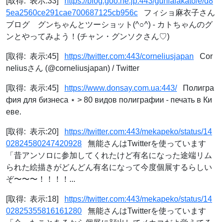
[取得: 表示:33]
https://blog.goo.ne.jp:443/gunlalakato/e/d8
5ea2560ce291cae700687125cb956c
フィショ麻衣子さん
ブログ グンちゃんとツーショット(^○^) - カトちゃんのグ
ンとやってみよう！(チャン・グンソクさん♡)
[取得: 表示:45]
https://twitter.com:443/corneliusjapan
Cor
neliusさん (@corneliusjapan) / Twitter
[取得: 表示:45]
https://www.donsay.com.ua:443/
Полигра
фия для бизнеса ⋆ > 80 видов полиграфии - печать в Ки
еве.
[取得: 表示:20]
https://twitter.com:443/mekapeko/status/14
02824580247420928
無能さんはTwitterを使っています
「昔アンソロに参加してくれたけど有名になった途端リム
られた絵描きがどんどん有名になって今度個展するらしい
ぞ〜〜〜！！！！...
[取得: 表示:18]
https://twitter.com:443/mekapeko/status/14
02825355816161280
無能さんはTwitterを使っています