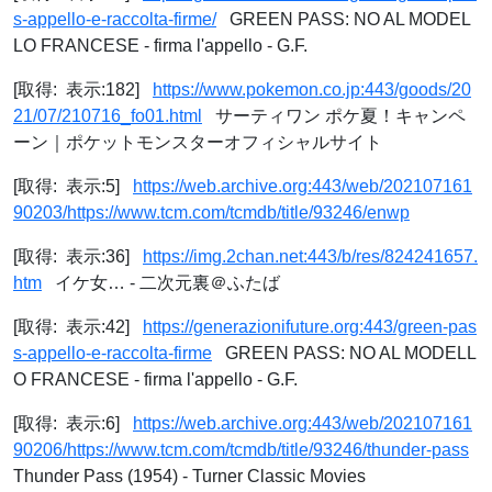
s-appello-e-raccolta-firme/
GREEN PASS: NO AL MODEL
LO FRANCESE - firma l'appello - G.F.
[取得: 表示:182]
https://www.pokemon.co.jp:443/goods/20
21/07/210716_fo01.html
サーティワン ポケ夏！キャンペ
ーン｜ポケットモンスターオフィシャルサイト
[取得: 表示:5]
https://web.archive.org:443/web/202107161
90203/https://www.tcm.com/tcmdb/title/93246/enwp
[取得: 表示:36]
https://img.2chan.net:443/b/res/824241657.
htm
イケ女… - 二次元裏＠ふたば
[取得: 表示:42]
https://generazionifuture.org:443/green-pas
s-appello-e-raccolta-firme
GREEN PASS: NO AL MODELL
O FRANCESE - firma l'appello - G.F.
[取得: 表示:6]
https://web.archive.org:443/web/202107161
90206/https://www.tcm.com/tcmdb/title/93246/thunder-pass
Thunder Pass (1954) - Turner Classic Movies