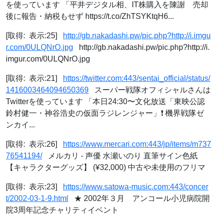
を使っています 「平井デジタル相、IT株購入を陳謝 売却
後に報告・納税もせず https://t.co/ZhTSYKtqH6...
[取得: 表示:25]
http://gb.nakadashi.pw/pic.php?http://i.imgu
r.com/0ULQNrO.jpg
http://gb.nakadashi.pw/pic.php?http://i.
imgur.com/0ULQNrO.jpg
[取得: 表示:21]
https://twitter.com:443/sentai_official/status/
1416003464094650369
スーパー戦隊オフィシャルさんは
Twitterを使っています 「本日24:30〜文化放送「東映公認
鈴村健一・神谷浩史の仮面ラジレンジャー」❗️ 機界戦隊ゼ
ンカイ...
[取得: 表示:26]
https://www.mercari.com:443/jp/items/m737
76541194/
メルカリ - 声優 水瀬いのり 直筆サイン色紙
【キャラクターグッズ】 (¥32,000) 中古や未使用のフリマ
[取得: 表示:23]
https://www.satowa-music.com:443/concer
t/2002-03-1-9.html
★ 2002年３月 アンコール小児病院開
院3周年記念チャリティイベント