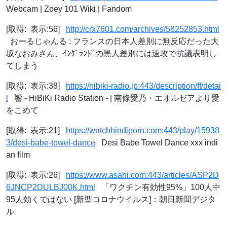
Webcam | Zoey 101 Wiki | Fandom
[取得: 表示:56]
http://crx7601.com/archives/58252853.html
おーるじゃんる : フランスの日本人差別に無反応だった大
坂なおみさん、ｲﾝｸﾞﾗﾝﾄﾞの黒人差別には速攻で抗議表明し
てしまう
[取得: 表示:38]
https://hibiki-radio.jp:443/description/ff/detai
l
響 - HiBiKi Radio Station - | 南條愛乃・エオルゼアより愛
をこめて
[取得: 表示:21]
https://watchhindiporn.com:443/play/15938
3/desi-babe-towel-dance
Desi Babe Towel Dance xxx indi
an film
[取得: 表示:26]
https://www.asahi.com:443/articles/ASP2D
6JNCP2DULBJ00K.html
「ワクチン有効性95%」100人中
95人効くではない [新型コロナウイルス]：朝日新聞デジタ
ル