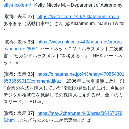
elly-nicole-m/
Kelly, Nicole M. – Department of Astronomy
[取得: 表示:27]
https://twitter.com:443/Alklalmnum_main
あるきる（活動自粛中）さん (@Alklalmnum_main) / Twitte
r
[取得: 表示:33]
https://www.nhk.or.jp:443/heart-net/progra
m/heart-net/605/
ハートネットＴＶ「ハラスメント二次被
害～“セカンドハラスメント”を考える～」 | NHK ハートネ
ットTV
[取得: 表示:33]
https://b.hatena.ne.jp:443/entry/470554301
5533659010/comment/djkaz
“2006年に大臣規範に反してI
T企業の株式を購入していた” 朝日の見出し的には、今回の
デジタル相就任を見越しての株購入に見えるが、全くのミ
スリード。 そりゃ、...
[取得: 表示:37]
https://may.2chan.net:443/b/res/86467078
6.htm
ぶらどらぶスレ - 二次元裏＠ふたば