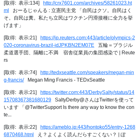
[取得: 表示:134]
http://crx7601.com/archives/58261023.ht
ml
おーるじゃんる : 立憲民主党 「自民はクソ。自民はく
そ。自民は糞。私たち立民はワクチン円滑接種に全力を挙
げます」
[取得: 表示:21]
https://jp.reuters.com:443/article/olympics-2
020-coronavirus-brazil-idJPKBN2EM07E
五輪＝ブラジル
柔道選手団、隔離に不満 宿舎従業員の集団感染で | Reute
rs
[取得: 表示:74]
http://tedxseattle.com/speakers/megan-min
g-francis/
Megan Ming Francis - TEDxSeattle
[取得: 表示:21]
https://twitter.com:443/DerbySalty/status/14
15708367381680129
SaltyDerby@さんはTwitterを使って
います 「@TwitterSupport Is there any way to know the con
te...
[取得: 表示:22]
https://ameblo.jp:443/hontoko55/entry-1268
6870468.html
え？よくよく読んだらすごくない？ | ぽ