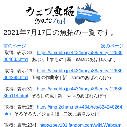
2021年7月17日の魚拓の一覧です。
前のページ
次のページ
[取得: 表示:33]
https://ameblo.jp:443/hioryu88/entry-12686
864833.html
あぶり出すもの | 新 saraのあばれんぼう
[取得: 表示:29]
https://ameblo.jp:443/hioryu88/entry-12686
864288.html
五輪の作曲家 | 新 saraのあばれんぼう
[取得: 表示:31]
https://ameblo.jp:443/hioryu88/entry-12686
865114.html
ぞろ目の嵐 | 新 saraのあばれんぼう
[取得: 表示:28]
https://img.2chan.net:443/b/res/824248264.
htm
そろそろカノジョも彼 - 二次元裏＠ふたば
[取得: 表示:234]
http://zoey101.fandom.com/wiki/Webcam