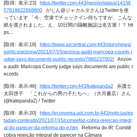
[取得: 表示:23]
https://twitter.com:443/nesijin/status/14156
57618622668800
がじん@ジャカルタさんはTwitterを使
っています 「今、空港でチェックイン待ちですが、こんな
紙を渡されました。え、10日間の隔離施設は名古屋！？ htt
ps...
[取得: 表示:18]
https://www.azcentral.com:443/story/news/
politics/arizona/2021/07/15/arizona-audit-maricopa-county-j
udge-says-documents-public-records/7980237002/
Arizon
a audit: Maricopa County judge says documents are public r
ecords
[取得: 表示:46]
https://twitter.com:443/katepanda2
弁護士
太田啓子 「これからの男の子たちへ」（大月書店）さん
(@katepanda2) / Twitter
[取得: 表示:20]
https://economia.uol.com.br:443/noticias/es
tadao-conteudo/2021/07/15/comsefaz-cobra-rejeicao-integr
al-do-parecer-da-reforma-do-ir.htm
Reforma do IR: Comitê
cobra rejeição integral de parecer na Câmara