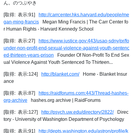
ん。のつぶやき
[取得: 表示:91]
http://carrcenter.hks.harvard.edu/people/me
gan-ming-francis
Megan Ming Francis | The Carr Center fo
r Human Rights - Harvard Kennedy School
[取得: 表示:27]
https://www.justice.gov:443/usao-sdny/pr/fo
under-non-profit-end-sexual-violence-against-youth-sentenc
ed-thirteen-years-prison
Founder Of Non-Profit To End Sex
ual Violence Against Youth Sentenced To Thirteen...
[取得: 表示:124]
http://blanket.com/
Home - Blanket Insur
ance
[取得: 表示:87]
https://raidforums.com:443/Thread-hashes-
org-archive
hashes.org archive | RaidForums
[取得: 表示:127]
http://psych.uw.edu/directory/2822/
Direc
tory - University of Washington Department of Psychology
[取得: 表示:91]
http://depts.washington.edu/astron/profile/k