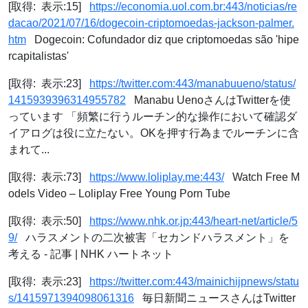
[取得: 表示:15]
https://economia.uol.com.br:443/noticias/re
dacao/2021/07/16/dogecoin-criptomoedas-jackson-palmer.
htm
Dogecoin: Cofundador diz que criptomoedas são 'hipe
rcapitalistas'
[取得: 表示:23]
https://twitter.com:443/manabuueno/status/
1415939396314955782
Manabu UenoさんはTwitterを使
っています 「頻繁に行うルーチン的な操作において確認ダ
イアログは役に立たない。OKを押す行為までルーチンに含
まれて...
[取得: 表示:73]
https://www.loliplay.me:443/
Watch Free M
odels Video – Loliplay Free Young Porn Tube
[取得: 表示:50]
https://www.nhk.or.jp:443/heart-net/article/5
9/
ハラスメントの二次被害「セカンドハラスメント」を
考える - 記事 | NHK ハートネット
[取得: 表示:23]
https://twitter.com:443/mainichijpnews/statu
s/1415971394098061316
毎日新聞ニュースさんはTwitter