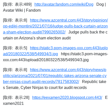
[取得: 表示:489]
http://avatar.fandom.com/wiki/Dog
Dog |
Avatar Wiki | Fandom
[取得: 表示:8]
https://www.azcentral.com:443/story/opinion/
op-ed/ej-montini/2021/07/16/judge-pulls-back-curtain-arizon
a-sham-election-audit/7990265002/
Judge pulls back the c
urtain on Arizona's sham election audit
[取得: 表示:5]
https://static3.porn-images-xxx.com:443/uplo
ad/20180322/538/549934/3.jpg
https://static3.porn-images-
xxx.com:443/upload/20180322/538/549934/3.jpg
[取得: 表示:8]
https://www.azcentral.com:443/story/news/p
olitics/arizona/2021/07/01/republic-takes-arizona-senate-cy
ber-ninjas-court-audit-records/7817583002/
Republic take
s Senate, Cyber Ninjas to court for audit records
[取得: 表示:28]
https://eexamen2020.blogspot.com:443/
E
xamen2021