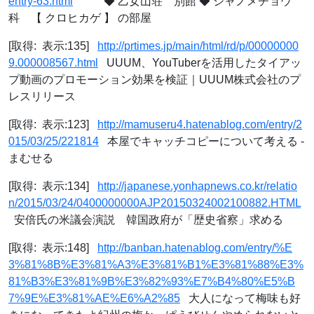
entry-63.html
◆ 乙女山荘 別館 ◆ ジャノメチョウ
科 【 クロヒカゲ 】 の部屋
[取得: 表示:135]
http://prtimes.jp/main/html/rd/p/00000000
9.000008567.html
UUUM、YouTuberを活用したタイアッ
プ動画のプロモーション効果を検証｜UUUM株式会社のプ
レスリリース
[取得: 表示:123]
http://mamuseru4.hatenablog.com/entry/2
015/03/25/221814
本屋でキャッチコピーについて考える -
まむせる
[取得: 表示:134]
http://japanese.yonhapnews.co.kr/relatio
n/2015/03/24/0400000000AJP20150324002100882.HTML
安倍氏の米議会演説 韓国政府が「歴史省察」求める
[取得: 表示:148]
http://banban.hatenablog.com/entry/%E
3%81%8B%E3%81%A3%E3%81%B1%E3%81%88%E3%
81%B3%E3%81%9B%E3%82%93%E7%B4%80%E5%B
7%9E%E3%81%AE%E6%A2%85
大人になって梅味も好