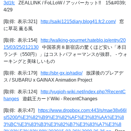
3d1fc
ZEALLINK / FoLLoW / アッパーカット!! 15&#039;
4/29
[取得: 表示:321]
http://saiki1215diary.blog41.fc2.com/
窓
に草花 薫る風
[取得: 表示:154]
http://walking-gourmet.hateblo.jp/entry/20
15/03/25/212130
中国茶房８新宿店の驚くほど安い「本日
ランチ（550円）」はコストパフォーマンスが抜群。 - ウォ
ーキングと美味しいもの
[取得: 表示:179]
http://sbr-gx.jp/radio/
放課後のプレアデ
ス / SUBARU x GAINAX Animation Project
[取得: 表示:124]
http://yugioh-wiki.net/index.php?RecentC
hanges
遊戯王カードWiki - RecentChanges
[取得: 表示:47]
https://www.dropbox.com:443/s/mae38x66l
sl5200/%E3%82%B9%E3%82%AF%E3%83%AA%E3%8
3%BC%E3%83%B3%E3%82%B7%E3%83%A7%E3%8