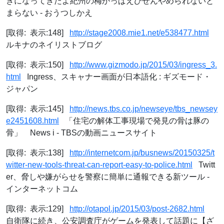
きになってきたよ紀州の梅かっぱえびせんやめられないと
まらない - おうつしかえ
[取得: 表示:148]
http://stage2008.mie1.net/e538477.html
ルキナのネイリストブログ
[取得: 表示:150]
http://www.gizmodo.jp/2015/03/ingress_3.
html
Ingress、スキャナー画面が日本語化 : ギズモード・
ジャパン
[取得: 表示:145]
http://news.tbs.co.jp/newseye/tbs_newsey
e2451608.html
「住宅の解体工事現場で発見の骨は豚の
骨」 News i - TBSの動画ニュースサイト
[取得: 表示:138]
http://internetcom.jp/busnews/20150325/t
witter-new-tools-threat-can-report-easy-to-police.html
Twitt
er、脅しや嫌がらせを警察に簡単に通報できる新ツール -
インターネットコム
[取得: 表示:129]
http://otapol.jp/2015/03/post-2682.html
自衛隊に続き、公安調査庁がゲームを発表して話題に【ざ