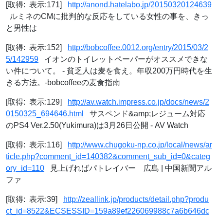
[取得: 表示:171]
http://anond.hatelabo.jp/20150320124639
ルミネのCMに批判的な反応をしている女性の事を、きっ
と男性は
[取得: 表示:152]
http://bobcoffee.0012.org/entry/2015/03/2
5/142959
イオンのトイレットペーパーがオススメできな
い件について。 - 貧乏人は麦を食え。年収200万円時代を生
きる方法。-bobcoffeeの麦食指南
[取得: 表示:129]
http://av.watch.impress.co.jp/docs/news/2
0150325_694646.html
サスペンド&amp;レジューム対応
のPS4 Ver.2.50(Yukimura)は3月26日公開 - AV Watch
[取得: 表示:116]
http://www.chugoku-np.co.jp/local/news/ar
ticle.php?comment_id=140382&comment_sub_id=0&categ
ory_id=110
見上げればパトレイバー 広島 | 中国新聞アル
ファ
[取得: 表示:39]
http://zeallink.jp/products/detail.php?produ
ct_id=8522&ECSESSID=159a89ef226069988c7a6b646dc