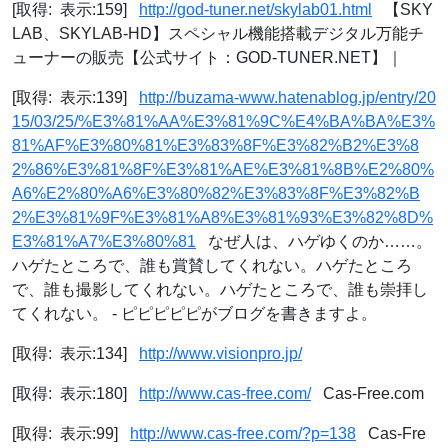
[取得: 表示:159]
http://god-tuner.net/skylab01.html
【SKY
LAB、SKYLAB-HD】スペシャル機能搭載デジタル万能チ
ューナーの販売【公式サイト：GOD-TUNER.NET】｜
[取得: 表示:139]
http://buzama-www.hatenablog.jp/entry/20
15/03/25/%E3%81%AA%E3%81%9C%E4%BA%BA%E3%
81%AF%E3%80%81%E3%83%8F%E3%82%B2%E3%8
2%86%E3%81%8F%E3%81%AE%E3%81%8B%E2%80%
A6%E2%80%A6%E3%80%82%E3%83%8F%E3%82%B
2%E3%81%9F%E3%81%A8%E3%81%93%E3%82%8D%
E3%81%A7%E3%80%81
なぜ人は、ハゲゆくのか……。
ハゲたところで、誰も賞賛してくれない。ハゲたところ
で、誰も撮影してくれない。ハゲたところで、誰も崇拝し
てくれない。 - ピピピピピがブログを書きますよ。
[取得: 表示:134]
http://www.visionpro.jp/
[取得: 表示:180]
http://www.cas-free.com/
Cas-Free.com
[取得: 表示:99]
http://www.cas-free.com/?p=138
Cas-Fre