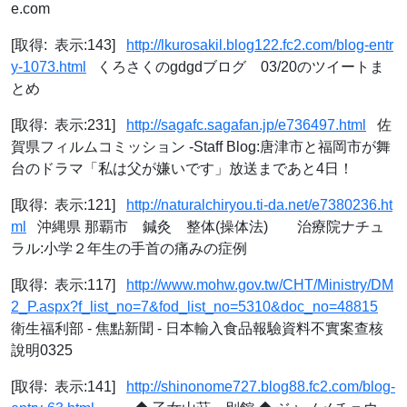
e.com
[取得: 表示:143]
http://lkurosakil.blog122.fc2.com/blog-entr
y-1073.html
くろさくのgdgdブログ 03/20のツイートま
とめ
[取得: 表示:231]
http://sagafc.sagafan.jp/e736497.html
佐
賀県フィルムコミッション ‐Staff Blog:唐津市と福岡市が舞
台のドラマ「私は父が嫌いです」放送まであと4日！
[取得: 表示:121]
http://naturalchiryou.ti-da.net/e7380236.ht
ml
沖縄県 那覇市 鍼灸 整体(操体法) 治療院ナチュ
ラル:小学２年生の手首の痛みの症例
[取得: 表示:117]
http://www.mohw.gov.tw/CHT/Ministry/DM
2_P.aspx?f_list_no=7&fod_list_no=5310&doc_no=48815
衛生福利部 - 焦點新聞 - 日本輸入食品報驗資料不實案查核
說明0325
[取得: 表示:141]
http://shinonome727.blog88.fc2.com/blog-