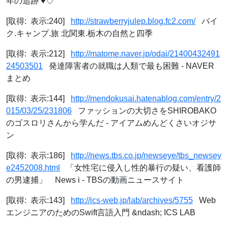
年の追跡 ♥♡
[取得: 表示:240]
http://strawberryjulep.blog.fc2.com/
バイ
ク.キャンプ.旅 北関東.栃木の自然と四季
[取得: 表示:212]
http://matome.naver.jp/odai/21400432491
24503501
発達障害者の就職は人類で最も困難 - NAVER
まとめ
[取得: 表示:144]
http://mendokusai.hatenablog.com/entry/2
015/03/25/231806
ファッションの大切さをSHIROBAKO
のゴスロリさんから学んだ - アイアムめんどくさいオジサ
ン
[取得: 表示:186]
http://news.tbs.co.jp/newseye/tbs_newsey
e2452008.html
「女性宅に侵入し性的暴行の疑い、看護師
の男逮捕」 News i - TBSの動画ニュースサイト
[取得: 表示:143]
http://ics-web.jp/lab/archives/5755
Web
エンジニアのためのSwift言語入門 &ndash; ICS LAB