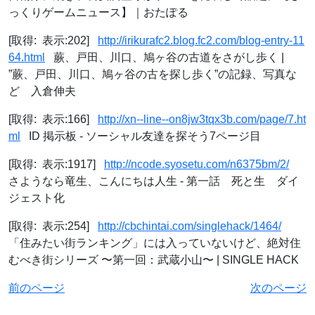
っくりゲームニュース】｜おたぽる
[取得: 表示:202]
http://irikurafc2.blog.fc2.com/blog-entry-11
64.html
蕨、戸田、川口、鳩ヶ谷の古道をさがし歩く |
”蕨、戸田、川口、鳩ヶ谷の古を探し歩く”の記録、写真な
ど 入倉伸夫
[取得: 表示:166]
http://xn--line--on8jw3tqx3b.com/page/7.ht
ml
ID 掲示板 - ソーシャル友達を探そう7ページ目
[取得: 表示:1917]
http://ncode.syosetu.com/n6375bm/2/
さようなら竜生、こんにちは人生 - 第一話 死と生 ダイ
ジェスト化
[取得: 表示:254]
http://cbchintai.com/singlehack/1464/
「住みたい街ランキング」には入っていないけど、絶対住
むべき街シリーズ 〜第一回：武蔵小山〜 | SINGLE HACK
前のページ
次のページ