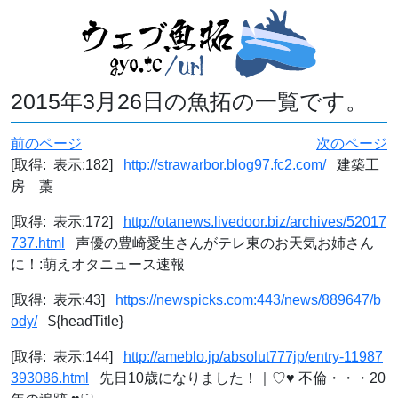
2015年3月26日の魚拓の一覧です。
前のページ
次のページ
[取得: 表示:182]
http://strawarbor.blog97.fc2.com/
建築工
房 藁
[取得: 表示:172]
http://otanews.livedoor.biz/archives/52017
737.html
声優の豊崎愛生さんがテレ東のお天気お姉さん
に！:萌えオタニュース速報
[取得: 表示:43]
https://newspicks.com:443/news/889647/b
ody/
${headTitle}
[取得: 表示:144]
http://ameblo.jp/absolut777jp/entry-11987
393086.html
先日10歳になりました！｜♡♥ 不倫・・・20