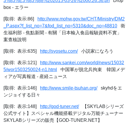
3%83%E3%83%88%202015-03-26%2000.26.36.pn
Drop
box - エラー
[取得: 表示:86]
http://www.mohw.gov.tw/CHT/Ministry/DM2
_P.aspx?f_list_no=7&fod_list_no=5310&doc_no=48810
衛
生福利部 - 焦點新聞 - 有關「日本輸入食品報驗資料不實」
案查核說明
[取得: 表示:635]
http://syosetu.com/
小説家になろう
[取得: 表示:121]
http://www.sankei.com/world/news/15032
5/wor1503250024-n1.html
中国軍が脱北兵拘束 韓国メデ
ィアが写真報道 - 産経ニュース
[取得: 表示:146]
http://www.smile-tsuhan.org/
skyhdをエ
ンジョイする日々
[取得: 表示:148]
http://god-tuner.net/
【SKYLABシリーズ
公式サイト】スペシャル機能搭載デジタル万能チューナー
SKYLABシリーズの販売【GOD-TUNER.NET】