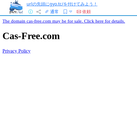
urlの先頭にgyo.tc/を付けてみよう！
通常
依頼