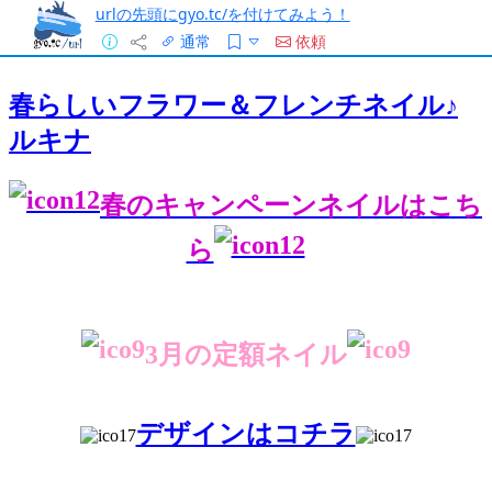
urlの先頭にgyo.tc/を付けてみよう！
通常
依頼