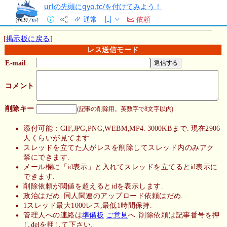
urlの先頭にgyo.tc/を付けてみよう！
通常
依頼