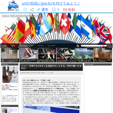
urlの先頭にgyo.tc/を付けてみよう！
通常
依頼