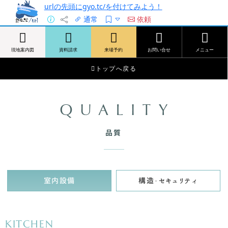
urlの先頭にgyo.tc/を付けてみよう！
通常
依頼