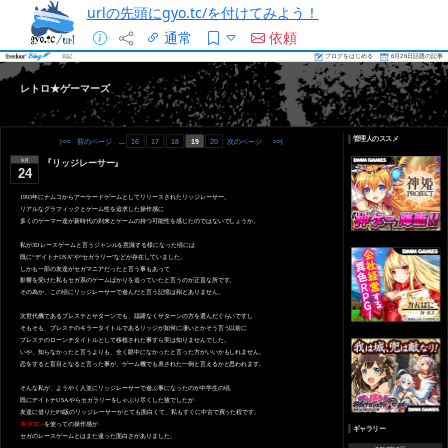
urlの先頭にgyo.tc/を付けてみよう！
通常
依頼