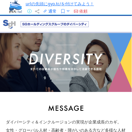
urlの先頭にgyo.tc/を付けてみよう！
通常
依頼