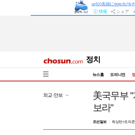
urlの先頭にgyo.tc
情報
シェア