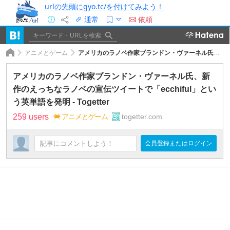
urlの先頭にgyo.tc/を付けてみよう！
通常
依頼