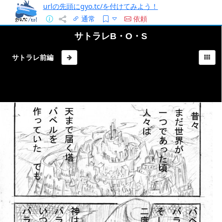
urlの先頭にgyo.tc/を付けてみよう！
通常
依頼