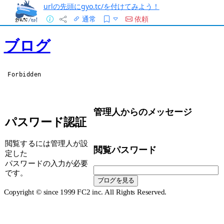
urlの先頭にgyo.tc/を付けてみよう！
通常
依頼