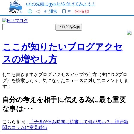
urlの先頭にgyo.tc/を付けてみよう！
通常
依頼