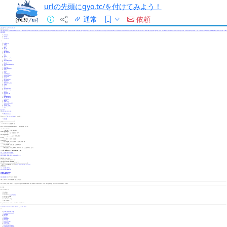
urlの先頭にgyo.tc/を付けてみよう！
通常
依頼