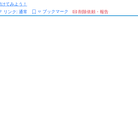
/を付けてみよう！
ブックマーク
リンク:
通常
削除依頼・報告