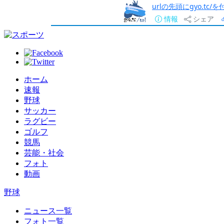
urlの先頭にgyo.tc
情報
シェア