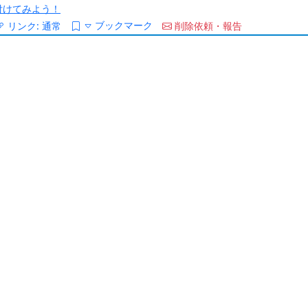
/を付けてみよう！
ブックマーク
リンク:
通常
削除依頼・報告