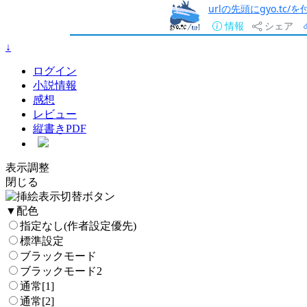
urlの先頭にgyo.tc
情報
シェア