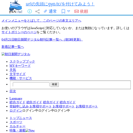
urlの先頭にgyo.tc/を付けてみよう！
通常
依頼