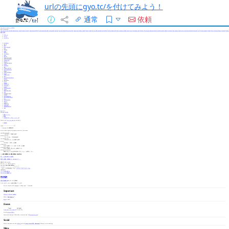
urlの先頭にgyo.tc/を付けてみよう！
通常
依頼