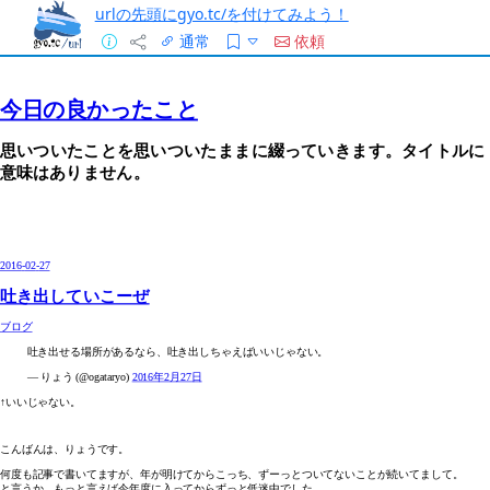
urlの先頭にgyo.tc/を付けてみよう！
通常
依頼