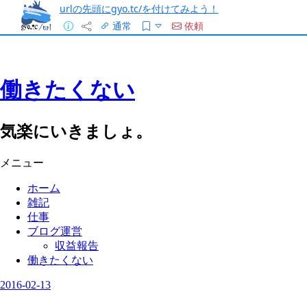
urlの先頭にgyo.tc/を付けてみよう！
通常
依頼