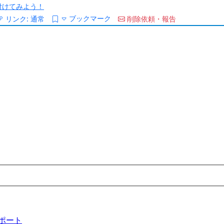
/を付けてみよう！
ブックマーク
リンク:
通常
削除依頼・報告