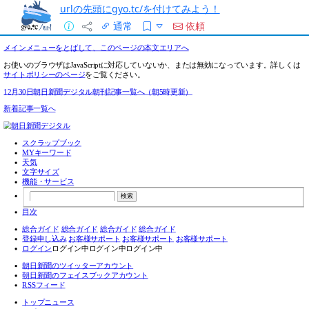
urlの先頭にgyo.tc/を付けてみよう！
通常
依頼