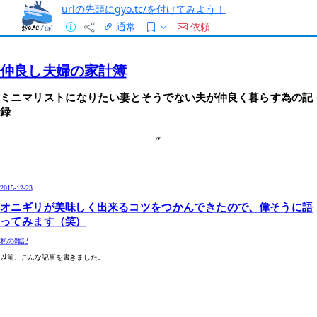
urlの先頭にgyo.tc/を付けてみよう！
通常
依頼