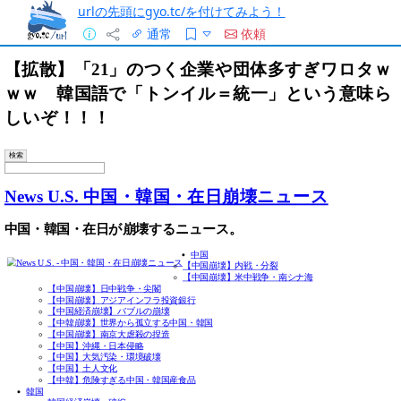
urlの先頭にgyo.tc/を付けてみよう！
通常
依頼