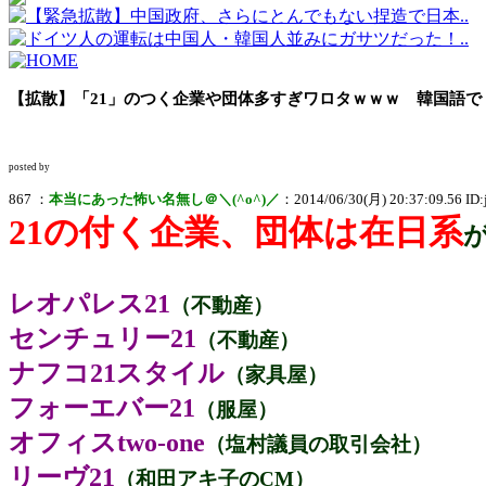
【拡散】「21」のつく企業や団体多すぎワロタｗｗｗ 韓国語
posted by
867 ：
本当にあった怖い名無し＠＼(^o^)／
：2014/06/30(月) 20:37:09.56 ID
21の付く企業、団体は在日系
レオパレス21
（不動産）
センチュリー21
（不動産）
ナフコ21スタイル
（家具屋）
フォーエバー21
（服屋）
オフィスtwo-one
（塩村議員の取引会社）
リーヴ21
（和田アキ子のCM）