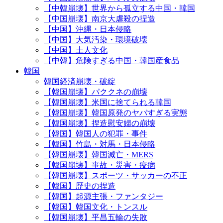
【中韓崩壊】世界から孤立する中国・韓国
【中国崩壊】南京大虐殺の捏造
【中国】沖縄・日本侵略
【中国】大気汚染・環境破壊
【中国】土人文化
【中韓】危険すぎる中国・韓国産食品
韓国
韓国経済崩壊・破綻
【韓国崩壊】パククネの崩壊
【韓国崩壊】米国に捨てられる韓国
【韓国崩壊】韓国原発のヤバすぎる実態
【韓国崩壊】捏造慰安婦の崩壊
【韓国】韓国人の犯罪・事件
【韓国】竹島・対馬・日本侵略
【韓国崩壊】韓国滅亡・MERS
【韓国崩壊】事故・災害・疫病
【韓国崩壊】スポーツ・サッカーの不正
【韓国】歴史の捏造
【韓国】起源主張・ファンタジー
【韓国】韓国文化・トンスル
【韓国崩壊】平昌五輪の失敗