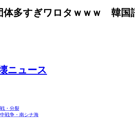
や団体多すぎワロタｗｗｗ 韓国
日崩壊ニュース
戦・分裂
中戦争・南シナ海