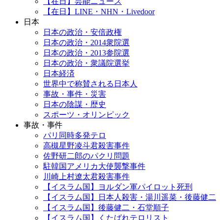
【在日】芸能ニュース
【在日】LINE・NHN・Livedoor
日本
日本の政治・安倍政権
日本の政治・2014衆院選
日本の政治・2013参院選
日本の政治・衆議院選挙
日本経済
世界中で称賛される日本人
事故・事件・災害
日本の陰謀・歴史
スポーツ・オリンピック
事故・事件
パリ同時多発テロ
高槻星野凌斗君殺害事件
佐野研二郎のパクリ問題
駐韓国アメリカ大使襲撃事件
川崎上村遼太君殺害事件
【イスラム国】ヨルダン軍パイロット死刑
【イスラム国】日本人殺害・湯川遥菜・後藤健二
【イスラム国】後藤健二・石堂順子
【イスラム国】くたばれテロリスト