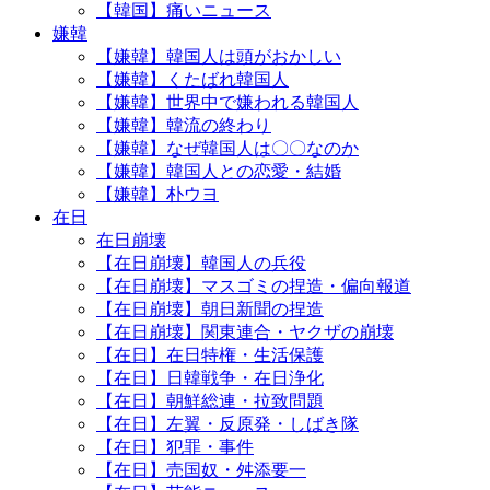
【韓国】痛いニュース
嫌韓
【嫌韓】韓国人は頭がおかしい
【嫌韓】くたばれ韓国人
【嫌韓】世界中で嫌われる韓国人
【嫌韓】韓流の終わり
【嫌韓】なぜ韓国人は〇〇なのか
【嫌韓】韓国人との恋愛・結婚
【嫌韓】朴ウヨ
在日
在日崩壊
【在日崩壊】韓国人の兵役
【在日崩壊】マスゴミの捏造・偏向報道
【在日崩壊】朝日新聞の捏造
【在日崩壊】関東連合・ヤクザの崩壊
【在日】在日特権・生活保護
【在日】日韓戦争・在日浄化
【在日】朝鮮総連・拉致問題
【在日】左翼・反原発・しばき隊
【在日】犯罪・事件
【在日】売国奴・舛添要一