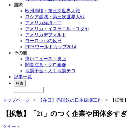
国際
欧州崩壊・第三次世界大戦
ロシア崩壊・第三次世界大戦
アメリカ経済・IT
アメリカ・イスラエル・ユダヤ
アメリカデフォルト
ヨーロッパの反日
FIFAワールドカップ2014
その他
痛いニュース・炎上
閲覧注意・グロ画像
地震予言・人工地震テロ
記事一覧
トップページ
>
【在日】売国奴の日本破壊工作
>
【拡散】
【拡散】「21」のつく企業や団体多す
ツイート