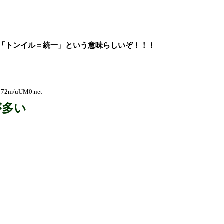
で「トンイル＝統一」という意味らしいぞ！！！
:j72m/uUM0.net
が多い