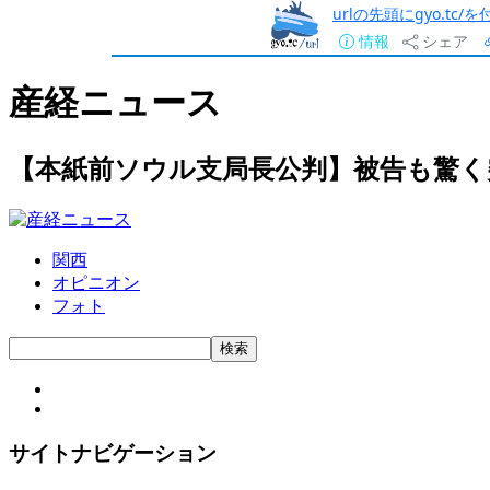
urlの先頭にgyo.tc
情報
シェア