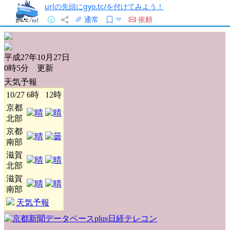
urlの先頭にgyo.tc/を付けてみよう！
通常
依頼