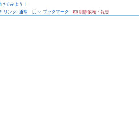
/を付けてみよう！
ブックマーク
リンク:
通常
削除依頼・報告