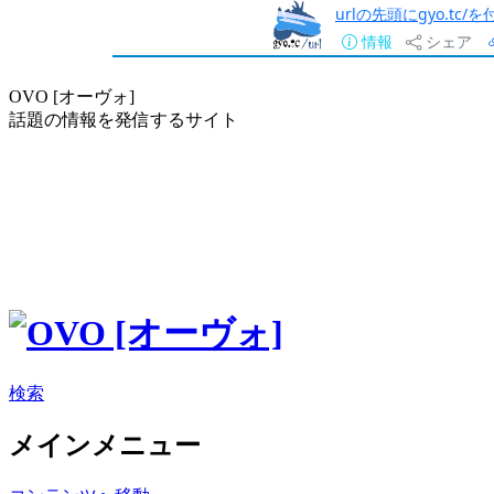
urlの先頭にgyo.tc
情報
シェア