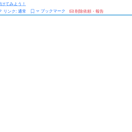
/を付けてみよう！
ブックマーク
リンク:
通常
削除依頼・報告