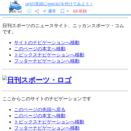
urlの先頭にgyo.tc/を付けてみよう！
通常
依頼