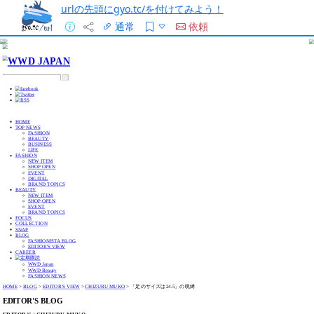
urlの先頭にgyo.tc/を付けてみよう！
通常
依頼