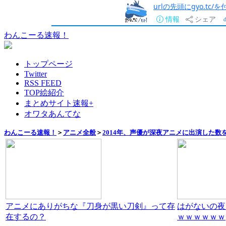
urlの先頭にgyo.tc
情報
シェア