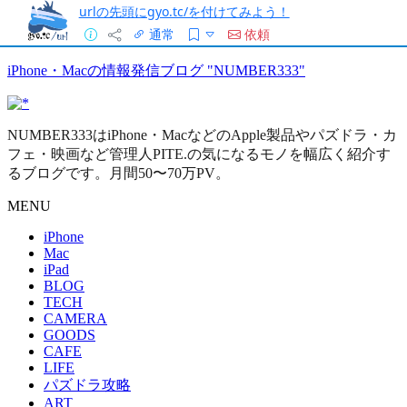
urlの先頭にgyo.tc/を付けてみよう！
通常
依頼