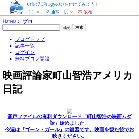
urlの先頭にgyo.tc/を付けてみよう！
通常
依頼