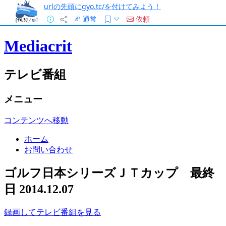
urlの先頭にgyo.tc/を付けてみよう！
通常
依頼